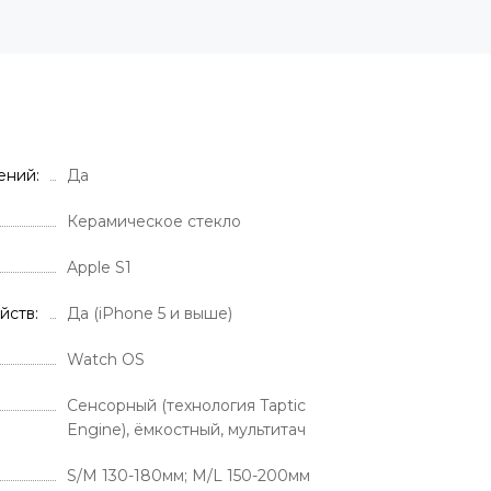
дений
Да
Керамическое стекло
Apple S1
йств
Да (iPhone 5 и выше)
Watch OS
Сенсорный (технология Taptic
Engine), ёмкостный, мультитач
S/M 130-180мм; M/L 150-200мм