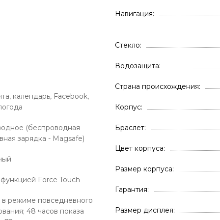
Навигация
Стекло
Водозащита
Страна происхождения
та, календарь, Facebook,
 погода
Корпус
одное (беспроводная
Браслет
вная зарядка - Magsafe)
Цвет корпуса
ный
Размер корпуса
с функцией Force Touch
Гарантия
в в режиме повседневного
Размер дисплея
ования; 48 часов показа