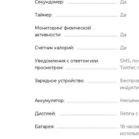
Секундомер
Да
Таймер
Да
Мониторинг физической
активности
Да
Счётчик калорий
Да
Уведомления с ответом или
SMS, поч
просмотром
Twitter,
Зарядное устройство
Беспров
индукти
Аккумулятор
Несъём
Дисплей
Retina 
Батарея
18 часо
использ