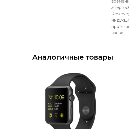
времени
энергос
Reserve; заряжается с помощ
индукци
протяжен
часов
Аналогичные товары