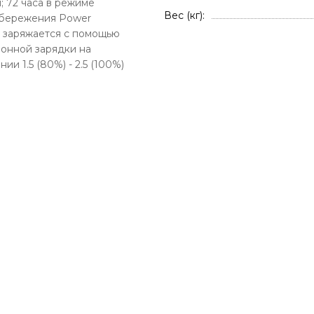
; 72 часа в режиме
Вес (кг)
бережения Power
ью
онной зарядки на
ии 1.5 (80%) - 2.5 (100%)