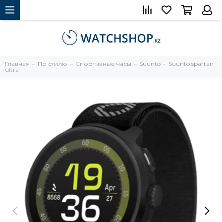
Главная
По стилю
Спортивные часы
Suunto
Suunto spartan
ultra