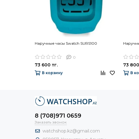
Наручные часы Swatch SURS100
Наручны
0
73 600 тг.
73 800
В корзину
В к
8 (708)971 0659
Заказать звонок
watchshop.kz@gmail.com