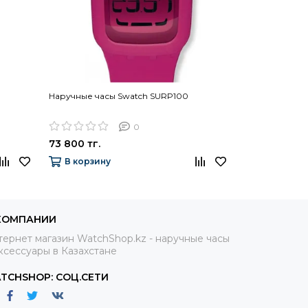
Наручные часы Swatch SURP100
Наручные час
0
73 800 тг.
73 800 тг.
В корзину
В корзину
КОМПАНИИ
ернет магазин WatchShop.kz - наручные часы
ксессуары в Казахстане
TCHSHOP: СОЦ.СЕТИ