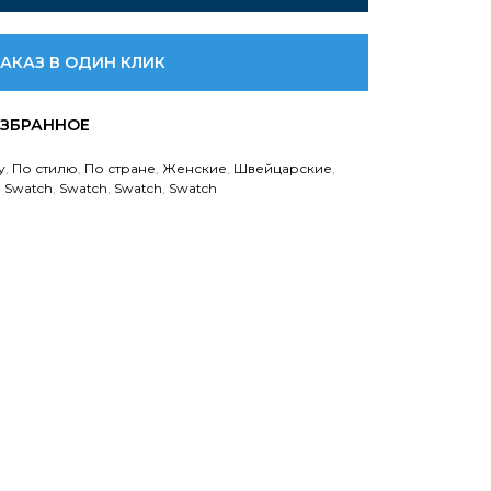
ЗАКАЗ В ОДИН КЛИК
у
,
По стилю
,
По стране
,
Женские
,
Швейцарские
,
,
Swatch
,
Swatch
,
Swatch
,
Swatch