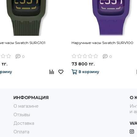
е часы Swatch SURG101
Наручные часы Swatch SURV100
0
0
 тг.
73 800 тг.
орзину
В корзину
ИНФОРМАЦИЯ
О 
О магазине
Инт
и а
Отзывы
Доставка
WA
Оплата