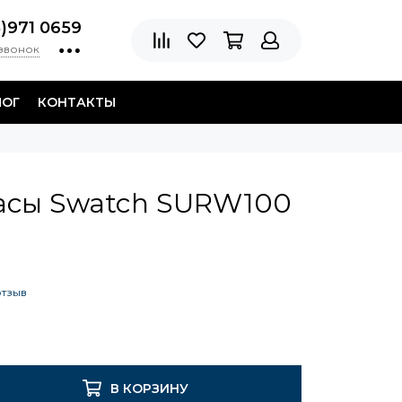
8)971 0659
 звонок
ЛОГ
КОНТАКТЫ
асы Swatch SURW100
отзыв
В КОРЗИНУ