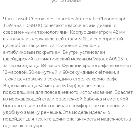
ОТЗЫВЫ
Часы Tissot Chemin des Tourelles Automatic Chronograph
T139.462.11.038.00 сочетают классический дизайн с
современными технологиями. Корпус диаметром 42 мм
выполнен из нержавеющей стали 316L, а серебристый
циферблат защищён
сапфировым стеклом
с
антибликовым покрытием. Внутри установлен
швейцарский автоматический механизм Valjoux A05.231 с
запасом хода до 68 часов. Функции
хронографа
включают
12-часовой, 30-минутный и 60-секундный счётчики, а
также центральную секундную стрелку хронографа.
Водозащита до 50 метров (5 бар) делает часы
подходящими для повседневного использования. Браслет
из нержавеющей стали с застёжкой
бабочка
и системой
быстрого съёма обеспечивает комфортное ношение и
удобную замену ремешка. Эта модель идеально
подойдёт для тех, кто ценит элегантность и надёжность в
одном аксессуаре.