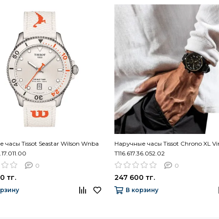
 часы Tissot Seastar Wilson Wnba
Наручные часы Tissot Chrono XL Vi
.17.011.00
T116.617.36.052.02
0
0
0 тг.
247 600 тг.
орзину
В корзину