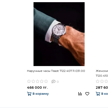
Наручные часы Tissot T122.407.11.031.00
Женские
T120.410
0
466 000 тг.
287 60
В корзину
В к