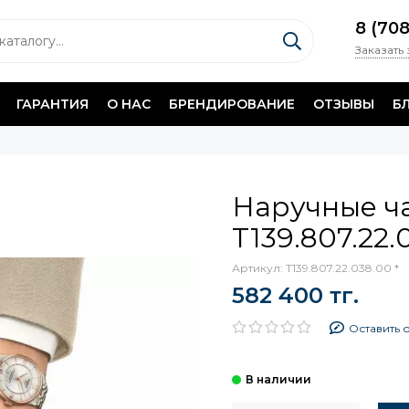
8 (70
Заказать
ГАРАНТИЯ
О НАС
БРЕНДИРОВАНИЕ
ОТЗЫВЫ
Б
Наручные ча
T139.807.22.
Артикул:
T139.807.22.038.00 *
582 400 тг.
Оставить 