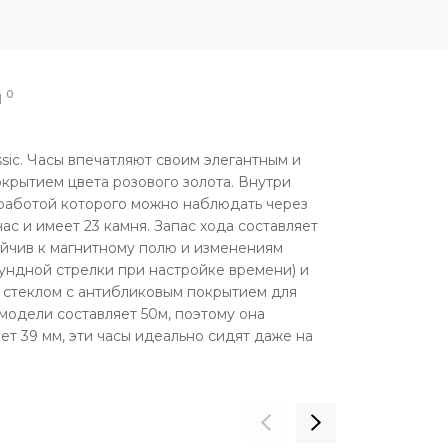
0
Ы
ssic. Часы впечатляют своим элегантным и
крытием цвета розового золота. Внутри
 работой которого можно наблюдать через
с и имеет 23 камня. Запас хода составляет
ойчив к магнитному полю и изменениям
кундной стрелки при настройке времени) и
 стеклом с антибликовым покрытием для
модели составляет 50м, поэтому она
т 39 мм, эти часы идеально сидят даже на