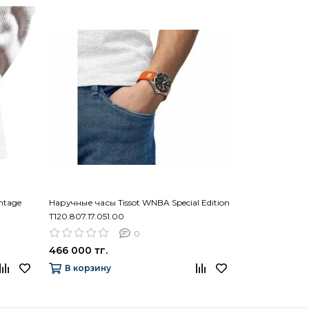
ntage
Наручные часы Tissot WNBA Special Edition
Наручные часы T
T120.807.17.051.00
0
466 000 тг.
251 200 тг.
В корзину
В корзину