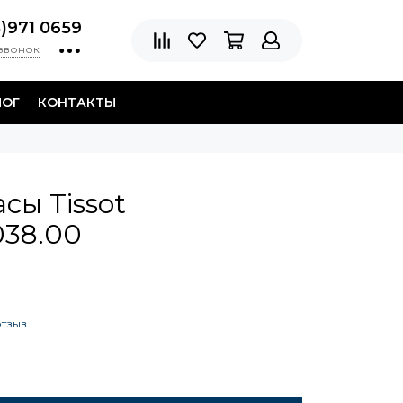
8)971 0659
 звонок
ЛОГ
КОНТАКТЫ
сы Tissot
038.00
отзыв