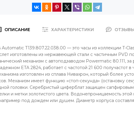
ОПИСАНИЕ
ХАРАКТЕРИСТИКИ
ОТЗЫВ
 Automatic T139.807.22.038.00 — это часы из коллекции T-Cla
лет изготовлены из нержавеющей стали с частичным PVD по
нический механизм с автоподзаводом Powermatic 80.111, за
ежном ETA 2824, работает с частотой 21 600 получастот в ча
еханизма изготовлен из сплава Нивахрон, который более уст
сов. Механизм имеет функцию «стоп-секунда» (остановку се
дной головки. Серебристый циферблат защищен сапфировым
елки и метки золотистого цвета. Водонепроницаемость этой 
например под дождем или душем. Диаметр корпуса составляе