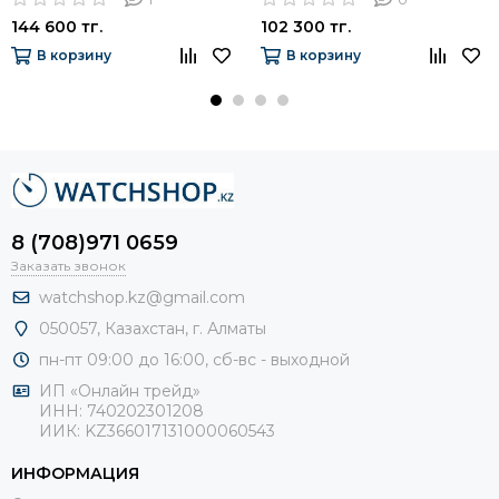
144 600 тг.
102 300 тг.
В корзину
В корзину
8 (708)971 0659
Заказать звонок
watchshop.kz@gmail.com
050057, Казахстан, г. Алматы
пн-пт 09:00 до 16:00, сб-
вс - выходной
ИП «Онлайн трейд»
ИНН: 740202301208
ИИК: KZ366017131000060543
ИНФОРМАЦИЯ