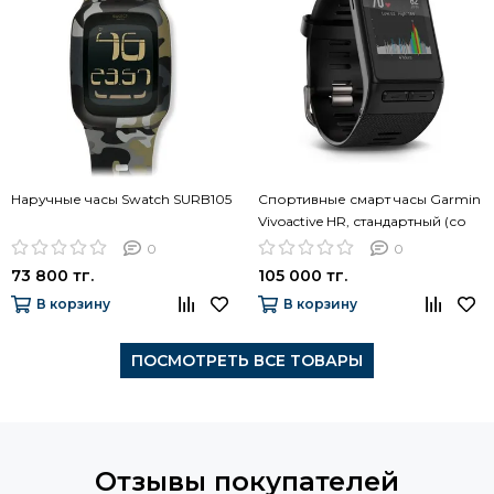
Наручные часы Swatch SURB105
Спортивные смарт часы Garmin
Vivoactive HR, стандартный (со
встроенным датчиком) 010-
0
0
01605-06
73 800 тг.
105 000 тг.
В корзину
В корзину
ПОСМОТРЕТЬ ВСЕ ТОВАРЫ
Отзывы покупателей