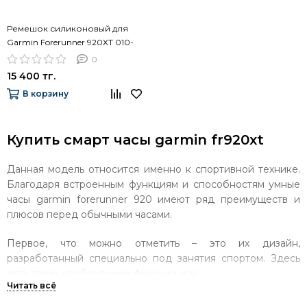
Ремешок силиконовый для
Garmin Forerunner 920XT 010-
11251-41
0
15 400 тг.
В корзину
Купить смарт часы garmin fr920xt
Данная модель относится именно к спортивной технике.
Благодаря встроенным функциям и способностям умные
часы garmin forerunner 920 имеют ряд преимуществ и
плюсов перед обычными часами.
Первое, что можно отметить – это их дизайн,
разработанный специально под занятия спортом. Здесь
есть такие необходимые функции, как:
GPS и встроенный шагомер;