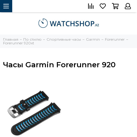
Главная
По стилю
Спортивные часы
Garmin
Forerunner
Forerunner 920xt
Часы Garmin Forerunner 920