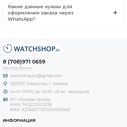
Какие данные нужны для
оформления заказа через
WhatsApp?
8 (708)971 0659
Заказать звонок
watchshop.kz@gmail.com
050057, Казахстан, г. Алматы
пн-пт 09:00 до 16:00, сб-
вс - выходной
ИП «Онлайн трейд»
ИНН: 740202301208
ИИК: KZ366017131000060543
ИНФОРМАЦИЯ