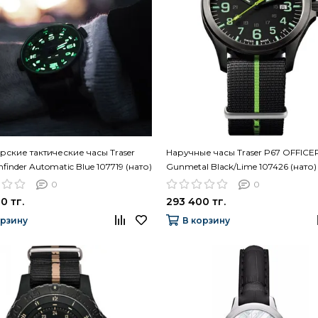
ские тактические часы Traser
Наручные часы Traser P67 OFFIC
finder Automatic Blue 107719 (нато)
Gunmetal Black/Lime 107426 (нато)
0
0
0 тг.
293 400 тг.
орзину
В корзину