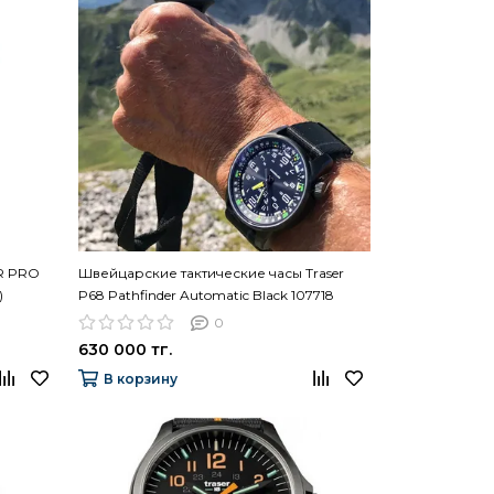
ER PRO
Швейцарские тактические часы Traser
)
P68 Pathfinder Automatic Black 107718
(нато)
0
630 000 тг.
В корзину