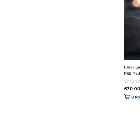
Швейцар
P68 Path
630 00
В к