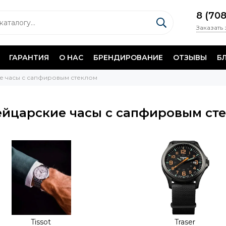
8 (70
Заказать
ГАРАНТИЯ
О НАС
БРЕНДИРОВАНИЕ
ОТЗЫВЫ
Б
 часы с сапфировым стеклом
йцарские часы с сапфировым ст
Tissot
Traser