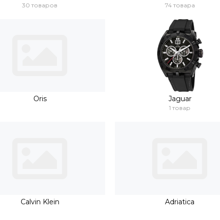
30 товаров
74 товара
Oris
Jaguar
1 товар
Calvin Klein
Adriatica