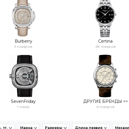
Burberry
Certina
5 товаров
28 товаров
SevenFriday
ДРУГИЕ БРЕНДЫ >>
1 товар
6 товаров
, тг.
Марка
Размеры
Длина лезвия
Механ