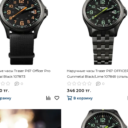
 часы Traser P67 Officer Pro
Наручные часы Traser P67 OFFIC
l Black 107873
Gunmetal Black/Lime 107869 (сталь
0
0
0 тг.
346 200 тг.
орзину
В корзину