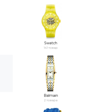
Swatch
141 товар
Balmain
2 товара