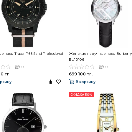
 часы Traser P66 Sand Professional
Женские наручные часы Burberry
BU10106
0
0
0 тг.
699 100 тг.
орзину
В корзину
СКИДКА 50%