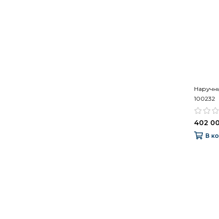
Наручные
100232
402 00
В к