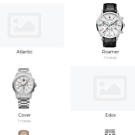
Atlantic
Roamer
1 товар
Cover
Edox
1 товар