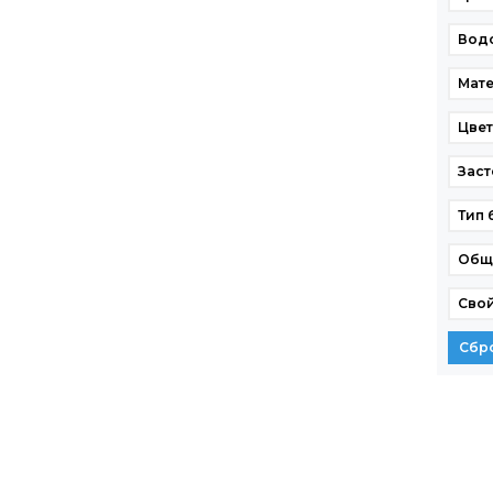
Вод
Мат
Цве
Заст
Тип 
Общ
Свой
Сбр