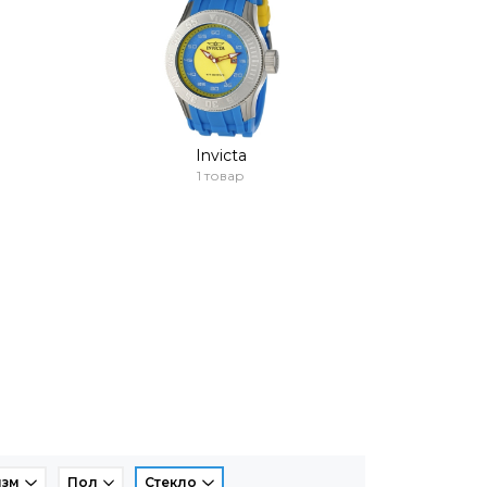
Invicta
1 товар
изм
Пол
Стекло