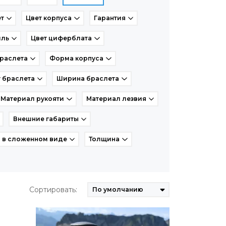
т
Цвет корпуса
Гарантия
иль
Цвет циферблата
раслета
Форма корпуса
 браслета
Ширина браслета
Материал рукояти
Материал лезвия
Внешние габариты
 в сложенном виде
Толщина
Сортировать: