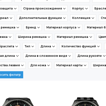
озащита
Страна происхождения
Корпус
Брасле
ериал
Дополнительные функции
Коллекция
Ст
т ремешка
Бренд
Материал корпуса
Материал б
ежка
Ширина ремешка
Материал ремешка
Цвет
браслета
Тип
Длина
Количество функций
ая длина
Длина в сложенном виде
Длина рукояти
ства лезвия
Для ножа
Материал карты
Ширина
осить фильтр