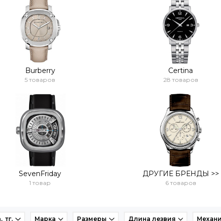
Burberry
Certina
5 товаров
28 товаров
SevenFriday
ДРУГИЕ БРЕНДЫ >>
1 товар
6 товаров
, тг.
Марка
Размеры
Длина лезвия
Механ