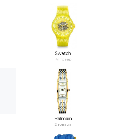
Swatch
141 товар
Balmain
2 товара