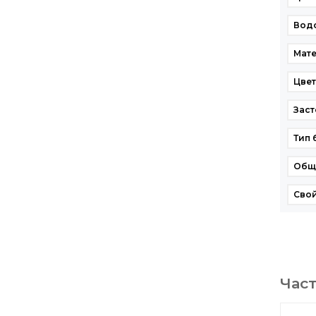
Вод
Мат
Цве
Заст
Тип 
Общ
Свой
Час