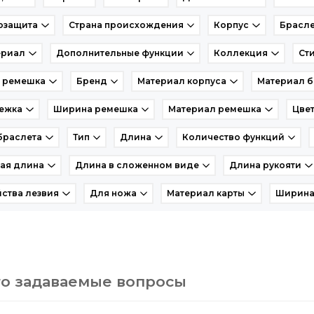
озащита
Страна происхождения
Корпус
Брасле
ериал
Дополнительные функции
Коллекция
Ст
т ремешка
Бренд
Материал корпуса
Материал б
ежка
Ширина ремешка
Материал ремешка
Цвет
браслета
Тип
Длина
Количество функций
ая длина
Длина в сложенном виде
Длина рукояти
ства лезвия
Для ножа
Материал карты
Ширина
то задаваемые вопросы