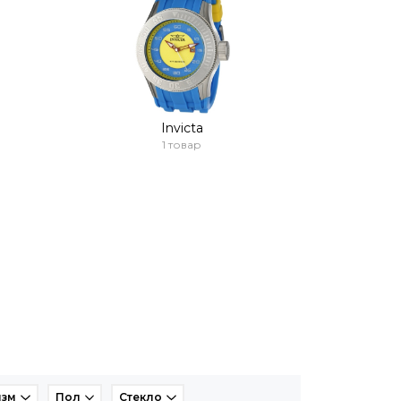
Invicta
1 товар
изм
Пол
Стекло