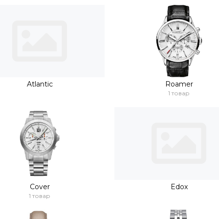
Atlantic
Roamer
1 товар
Cover
Edox
1 товар