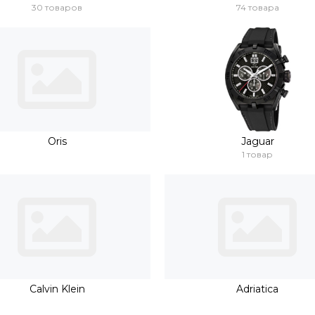
30 товаров
74 товара
Oris
Jaguar
1 товар
Calvin Klein
Adriatica