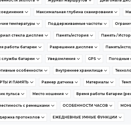
енности эхолота
Журнал маршрутов
Диагональ дис
соединения
Максимальная глубина сканирования
Ма
чие температуры
Поддерживаемые частоты
Огранич
риал стекла дисплея
Память/история
Память / Исто
я работы батареи
Разрешения дисплея
Память/исто
 службы батареи
Уведомления
GPS
Погодные 
ртивные особенности
Внутреннее хранилище
Технол
АРТЫ И ПАМЯТЬ
Размер датчика
Материалы
Темп
ик пульса
Место ношения
Время работы батареи (ре
местимость с ремешками
ОСОБЕННОСТИ ЧАСОВ
МОН
держка протоколов
ЕЖЕДНЕВНЫЕ УМНЫЕ ФУНКЦИИ