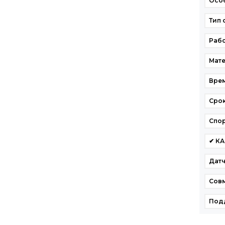
Особ
Тип 
Рабо
Мате
Врем
Срок
Спо
✔ К
Датч
Сов
Под