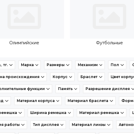
Олимпийские
Футбольные
, тг.
Марка
Размеры
Механизм
Пол
ана происхождения
Корпус
Браслет
Цвет корпу
олнительные функции
Память
Разрешение дисплея
нд
Материал корпуса
Материал браслета
Форма
 ремешка
Ширина ремешка
Материал ремешка
мя работы
Тип дисплея
Материал линзы
Автоно