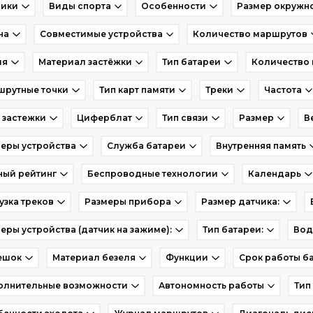
чики
Виды спорта
Особенности
Размер окружн
на
Совместимые устройства
Количество маршрутов
ия
Материал застёжки
Тип батареи
Количество 
шрутные точки
Тип карт памяти
Треки
Частота
 застежки
Циферблат
Тип связи
Размер
В
еры устройства
Служба батареи
Внутренняя память
ный рейтинг
Беспроводные технологии
Календарь
узка треков
Размеры прибора
Размер датчика:
еры устройства (датчик на зажиме):
Тип батареи:
Вод
ешок
Материал безеля
Функции
Срок работы б
олнительные возможности
Автономность работы
Тип