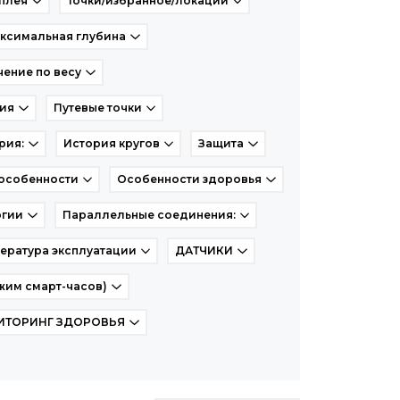
плея
Точки/избранное/локации
ксимальная глубина
ение по весу
рия
Путевые точки
рия:
История кругов
Защита
особенности
Особенности здоровья
огии
Параллельные соединения:
ература эксплуатации
ДАТЧИКИ
жим смарт-часов)
ИТОРИНГ ЗДОРОВЬЯ