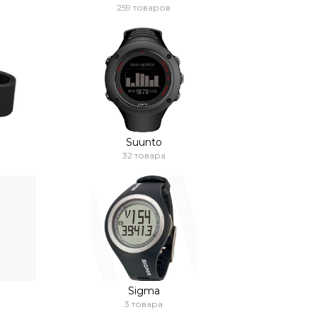
259 товаров
Suunto
32 товара
Sigma
3 товара