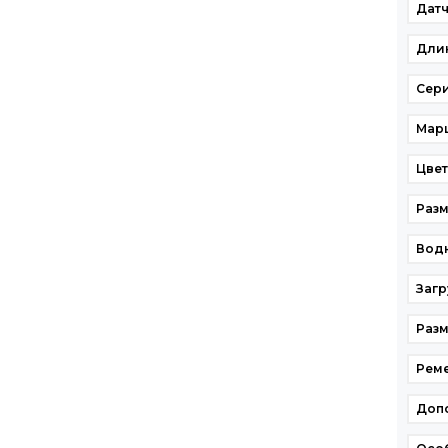
Дат
Дли
Сер
Мар
Цвет
Разм
Вод
Загр
Разм
Рем
Доп