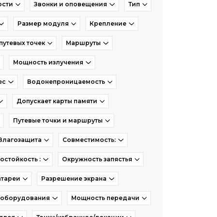
ости
Звонки и оповещения
Тип
Размер модуля
Крепление
путевых точек
Маршруты
Мощность излучения
ес
Водонепроницаемость
Допускает карты памяти
Путевые точки и маршруты
Влагозащита
Совместимость:
остойкость :
Окружность запястья
атареи
Разрешение экрана
 оборудования
Мощность передачи