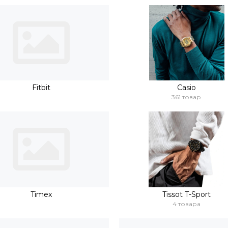
Fitbit
Casio
361 товар
Timex
Tissot T-Sport
4 товара