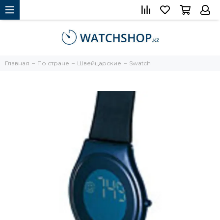
Главная
По стране
Швейцарские
Swatch