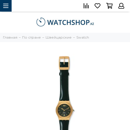
Главная
По стране
Швейцарские
Swatch