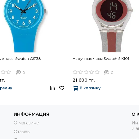
е часы Swatch GS138
Наручные часы Swatch SIK101
0
0
тг.
21 600 тг.
орзину
В корзину
ИНФОРМАЦИЯ
О 
О магазине
Инт
и а
Отзывы