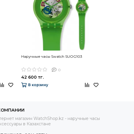
Наручные часы Swatch SUOG103
Наручные час
0
42 600 тг.
39 700 тг.
В корзину
В корзину
КОМПАНИИ
ернет магазин WatchShop.kz - наручные часы
ксессуары в Казахстане