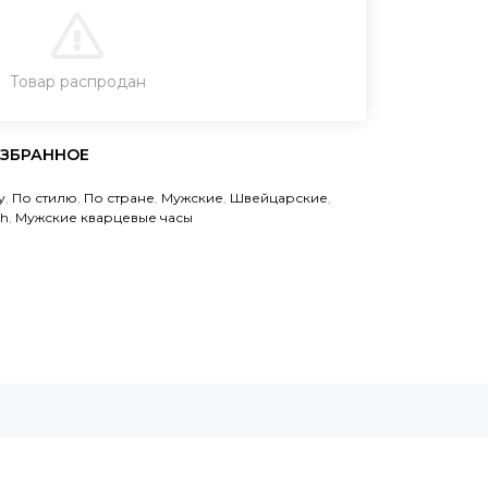
В КОРЗИНУ
Товар распродан
ЗАКАЗ В ОДИН КЛИК
у
,
По стилю
,
По стране
,
Мужские
,
Швейцарские
,
ch
,
Мужские кварцевые часы