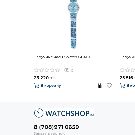
Наручные часы Swatch GE401
Наручны
0
23 220 тг.
25 516 
В корзину
В к
8 (708)971 0659
Заказать звонок