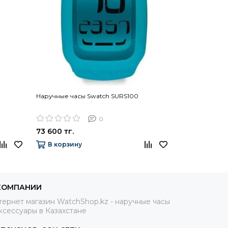
Наручные часы Swatch SURS100
Наручные час
0
73 600 тг.
59 400 тг.
В корзину
В корзину
КОМПАНИИ
ернет магазин WatchShop.kz - наручные часы
ксессуары в Казахстане