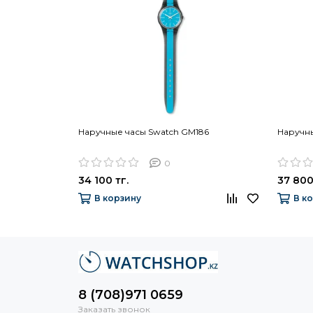
Наручные часы Swatch GM186
Наручны
0
34 100 тг.
37 800
В корзину
В к
8 (708)971 0659
Заказать звонок