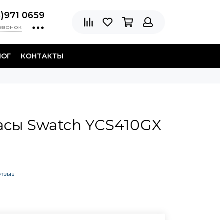
8)971 0659
 звонок
ЛОГ
КОНТАКТЫ
асы Swatch YCS410GX
отзыв