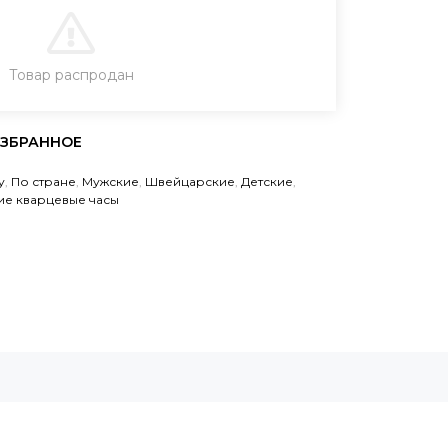
В КОРЗИНУ
Товар распродан
ЗАКАЗ В ОДИН КЛИК
у
,
По стране
,
Мужские
,
Швейцарские
,
Детские
,
ие кварцевые часы