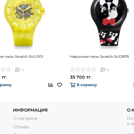
е часы Swatch SUUJ101
Наручные часы Swatch SUOB115
0
0
 тг.
35 700 тг.
орзину
В корзину
ИНФОРМАЦИЯ
О 
О магазине
Инт
и а
Отзывы