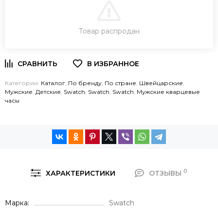
В КОРЗИНУ
Товар распродан
ЗАКАЗ В ОДИН КЛИК
Категории:
Каталог
,
По бренду
,
По стране
,
Швейцарские
,
Мужские
,
Детские
,
Swatch
,
Swatch
,
Swatch
,
Мужские кварцевые
часы
0
ХАРАКТЕРИСТИКИ
ОТЗЫВЫ
Марка
Swatch