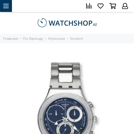
Главная
По бренду
Мужские
Swatch