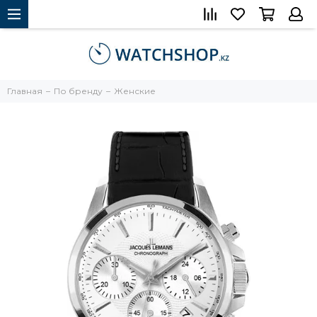
Главная
По бренду
Женские