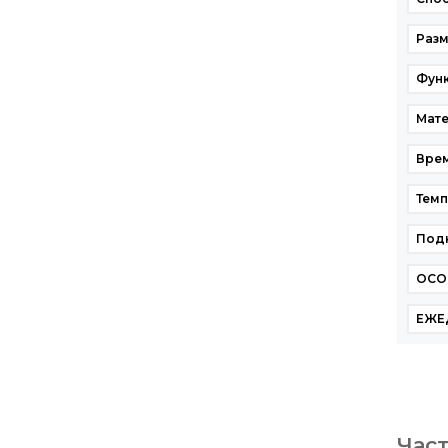
Разм
Фун
Мате
Врем
Темп
Под
ОСО
ЕЖЕ
Час