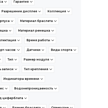
са
Гарантия
Разрешение дисплея
Коллекция
рпуса
Материал браслета
ешка
Материал ремешка
лектация
Время работы
рт-часов:
Датчики
Виды спорта
Тип
Размер модуля
ь записи
Тип крепления
Индикаторы времени
ес
Водонепроницаемость
д циферблата
я
Размер браслета
Отверстие