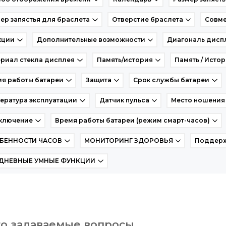
ер запястья для браслета
Отверстие браслета
Совме
кции
Дополнительные возможности
Диагональ дисп
риал стекла дисплея
Память/история
Память / Исто
я работы батареи
Защита
Срок службы батареи
ература эксплуатации
Датчик пульса
Место ношения
ключение
Время работы батареи (режим смарт-часов)
БЕННОСТИ ЧАСОВ
МОНИТОРИНГ ЗДОРОВЬЯ
Поддерж
ДНЕВНЫЕ УМНЫЕ ФУНКЦИИ
то задаваемые вопросы