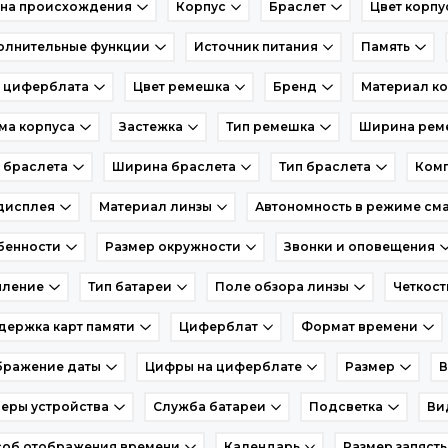
ана происхождения
Корпус
Браслет
Цвет корпу
олнительные функции
Источник питания
Память
т циферблата
Цвет ремешка
Бренд
Материал ко
ма корпуса
Застежка
Тип ремешка
Ширина рем
 браслета
Ширина браслета
Тип браслета
Комп
дисплея
Материал линзы
Автономность в режиме сма
бенности
Размер окружности
Звонки и оповещения
пление
Тип батареи
Поле обзора линзы
Четкост
ержка карт памяти
Циферблат
Формат времени
бражение даты
Цифры на циферблате
Размер
В
еры устройства
Служба батареи
Подсветка
Ви
соб отображения времени
Календарь
Размер запясть