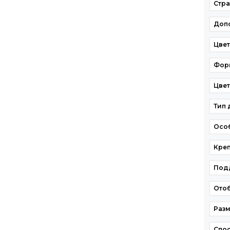
Стр
Доп
Цве
Фор
Цвет
Тип 
Осо
Кре
Подд
Ото
Разм
Спо