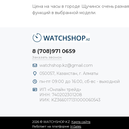
Цена на часы в городе Щучинск очень разная
функций в выбранной модели.
8 (708)971 0659
Заказать звонок
watchshop.kz@gmail.com
050057, Казахстан, г. Алматы
пн-пт 09:00 до 16:00, сб-
вс - выходной
ИП «Онлайн трейд»
ИНН: 740202301208
ИИК: KZ366017131000060543
2026 © WATCHSHOP.KZ.
Карта сайта
Работает на платформе
InSales