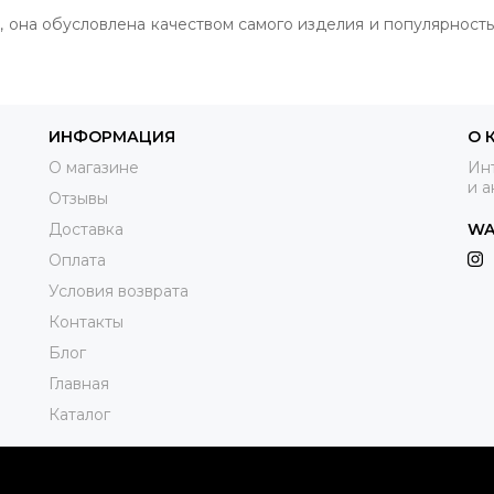
, она обусловлена качеством самого изделия и популярност
ИНФОРМАЦИЯ
О 
О магазине
Инт
и а
Отзывы
Доставка
WA
Оплата
Условия возврата
Контакты
Блог
Главная
Каталог