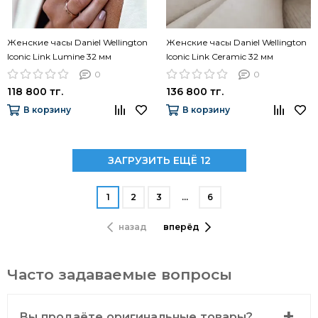
Женские часы Daniel Wellington
Женские часы Daniel Wellington
Iconic Link Lumine 32 мм
Iconic Link Ceramic 32 мм
DW00100358
DW00100414
0
0
118 800 тг.
136 800 тг.
В корзину
В корзину
ЗАГРУЗИТЬ ЕЩЁ 12
1
2
3
…
6
назад
вперёд
Часто задаваемые вопросы
Вы продаёте оригинальные товары?